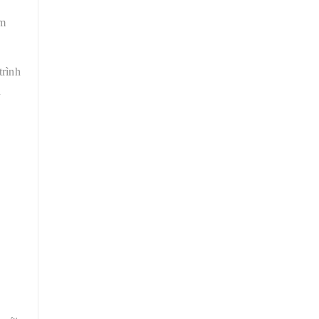
àm
trình
h