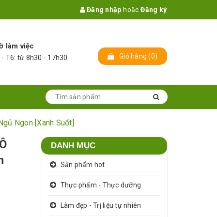
Đăng nhập
hoặc
Đăng ký
ờ làm việc
Giỏ hàng
(
0
)
 - T6: từ 8h30 - 17h30
Ngủ Ngon [Xanh Suốt]
 Ô
DANH MỤC
n
Sản phẩm hot
Thực phẩm - Thực dưỡng
Làm đẹp - Trị liệu tự nhiên