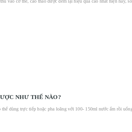
hu vào cơ thể, cao thảo dược đem lại hiệu quả cao nhất hiện nay, so
DƯỢC NHƯ THẾ NÀO?
 thể dùng trực tiếp hoặc pha loãng với 100- 150ml nước ấm rồi uốn