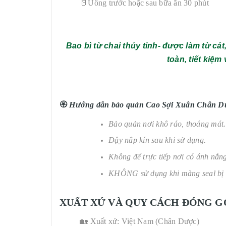
🥛Uống trước hoặc sau bữa ăn 30 phút
Bao bì từ chai thủy tinh- được làm từ cá
toàn, tiết kiệm
🏵
Hướng dẫn bảo quản Cao Sợi Xuân Chân D
Bảo quản nơi khô ráo, thoáng mát.
Đậy nắp kín sau khi sử dụng.
Không để trực tiếp nơi có ánh nắn
KHÔNG sử dụng khi màng seal bị 
XUẤT XỨ VÀ QUY CÁCH ĐÓNG G
🏡 Xuất xứ: Việt Nam (Chân Dược)