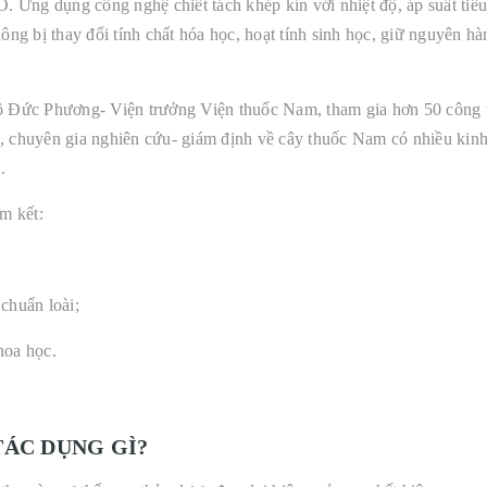
ng dụng công nghệ chiết tách khép kín với nhiệt độ, áp suất tiêu
ng bị thay đổi tính chất hóa học, hoạt tính sinh học, giữ nguyên h
 Đức Phương- Viện trưởng Viện thuốc Nam, tham gia hơn 50 công 
 , chuyên gia nghiên cứu- giám định về cây thuốc Nam có nhiều kin
.
m kết:
chuẩn loài;
hoa học.
TÁC DỤNG GÌ?