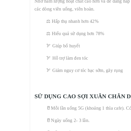
Nhờ hàm lượng hoạt chất cao hơn và dễ dàng hấp t
các dòng viên uống, viên hoàn.
⚖️ Hấp thụ nhanh hơn 42%
⚖️ Hiểu quả sử dụng hơn 78%
🏹 Giúp bổ huyết
🏹 Hỗ trợ làm đen tóc
🏹 Giảm nguy cơ tóc bạc sớm, gãy rụng
SỬ DỤNG
CAO SỢI XUÂN CHÂN 
🥛Mỗi lần uống 5G (khoảng 1 thìa cafe). Có
🥛Ngày uống 2- 3 lần.