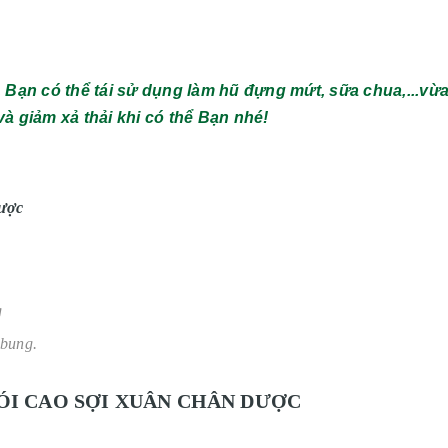
t, Bạn có thể tái sử dụng làm hũ đựng mứt, sữa chua,...vừ
 và giảm xả thải khi có thể Bạn nhé!
ược
g
bung.
ÓI
CAO SỢI XUÂN CHÂN DƯỢC