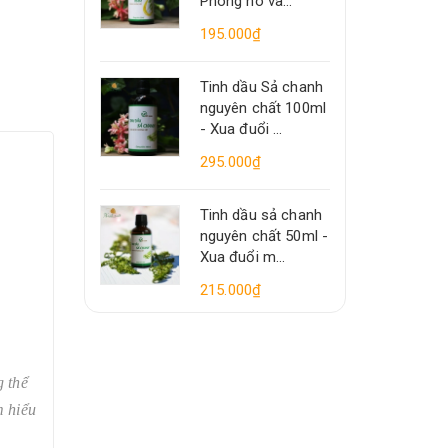
Phòng ho và...
195.000₫
Tinh dầu Sả chanh
nguyên chất 100ml
- Xua đuổi ...
295.000₫
Tinh dầu sả chanh
nguyên chất 50ml -
Xua đuổi m...
215.000₫
 thể
m hiểu