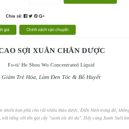
Chia sẻ:
h giá
Chính sách vận chuyển
CAO SỢI XUÂN CHÂN DƯỢC
Fo-ti/ He Shou Wo Concentrated Liquid
Giảm Trẻ Hóa, Làm Đen Tóc & Bổ Huyết
nhiên ban phú cho rất nhiều thảo dược. Điển hình trong đó, không
 nổi tiếng với tên gọi cây "xanh tóc đỏ da". Hãy cùng Xanh Suốt tì