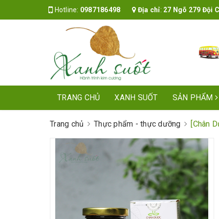
Hotline:
0987186498
Địa chỉ
:
27 Ngõ 279 Đội Cấ
TRANG CHỦ
XANH SUỐT
SẢN PHẨM
Trang chủ
Thực phẩm - thực dưỡng
[Chân D