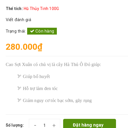
Thể tích:
Hũ Thủy Tinh 100G
Viết đánh giá
Trạng thái:
Còn hàng
280.000₫
Cao Sợi Xuân có chủ vị là cây Hà Thủ Ô Đỏ giúp:
🏹 Giúp bổ huyết
🏹 Hỗ trợ làm đen tóc
🏹 Giảm nguy cơ tóc bạc sớm, gãy rụng
-
+
Đặt hàng ngay
Số lượng: