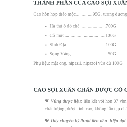
THÀNH PHẦN CỦA CAO SỢI XUÂ
Cao hỗn hợp thảo mộc..............95G. tương đương
Hà thủ ô đỏ chế......................700G
Cỏ mực..................................100G
Sinh Địa.................................100G
Sọng Vàng...............................50G
Phụ liệu: mật ong, nipazil, nipazol vừa đủ 100G
CAO SỢI XUÂN CHÂN DƯỢC
CÓ G
💝
Vùng dược liệu:
liên kết với hơn 37 vù
chất lượng, dược tính cao, không lẫn tạp ch
💝
Dây chuyền kỹ thuật tiên tiến- hiện đại