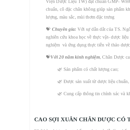
Viện Dược Liệu TW) đạt chuẩn GMP- WHO. Ứ
chuẩn, cô đặc chân không giúp sản phẩm khô
lượng, màu sắc, mùi thơm đặc trưng
💝
Chuyên gia:
Với sự dẫn dắt của TS. Ngô
nghiên cứu khoa học về thực vật- dược liệu
nghiệm và ứng dụng thực tiễn về thảo dược
💝
Với 20 năm kinh nghiệm
, Chân Dược ca
🌿 Sản phẩm có chất lượng cao;
🌿 Được sản xuất từ dược liệu chuẩn, 
🌿 Cung cấp thông tin chính xác và k
CAO SỢI XUÂN CHÂN DƯỢC CÓ 