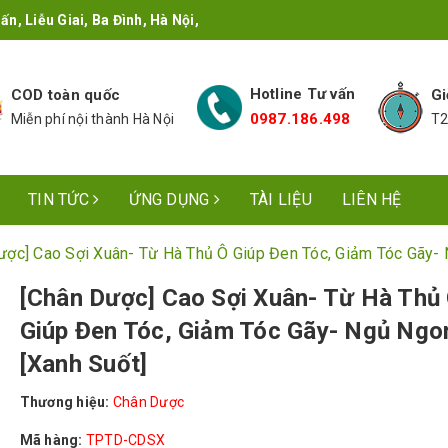
n, Liễu Giai, Ba Đình, Hà Nội,
Hotline Tư vấn
COD toàn quốc
Gi
0987.186.498
Miễn phí nội thành Hà Nội
T2
TIN TỨC
ỨNG DỤNG
TÀI LIỆU
LIÊN HỆ
ược] Cao Sợi Xuân- Từ Hà Thủ Ô Giúp Đen Tóc, Giảm Tóc Gãy- 
[Chân Dược] Cao Sợi Xuân- Từ Hà Thủ
Giúp Đen Tóc, Giảm Tóc Gãy- Ngủ Ngo
[Xanh Suốt]
Thương hiệu:
Chân Dược
Mã hàng:
TPTD-CDSX