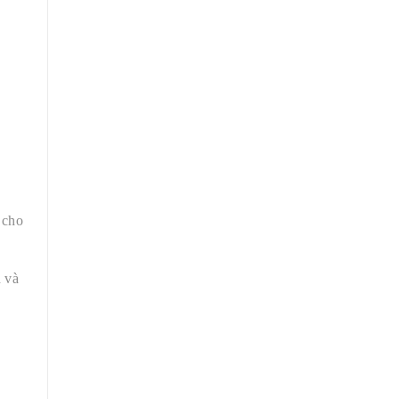
 cho
 và