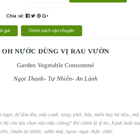
Chia sẻ:
h giá
Chính sách vận chuyển
OH NƯỚC DÙNG VỊ RAU VƯỜN
Garden Vegetable Consummé
Ngọt Thanh- Tự Nhiên- An Lành
ngọt, để làm lẩu, nấu canh, soup, phở, bún, miến hay hủ tiếu...mà
ệp thì còn lựa chọn nào nữa chăng? Đó chính là lý do, Xanh Suốt m
ườn, chuẩn tự nhiên, vườn nhà, ngon- ngọt- thật- chất!