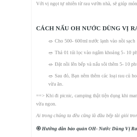
Với vị ngọt tự nhiên từ rau vườn nhà, sẽ giúp món
CÁCH NẤU OH NƯỚC DÙNG VỊ R
🥗 Cho 500- 600ml nước lạnh vào nồi sạch
🥗 Thả 01 túi lọc vào ngâm khoảng 5- 10 ph
🥗 Đặt nồi lên bếp và nấu sôi thêm 5- 10 phú
🥗 Sau đó, Bạn nêm thêm các loại rau củ ho
vừa ăn.
==> Khi đi picnic, camping thật tiện dụng khi m
vừa ngon.
Ai trong chúng ta đều cũng là đầu bếp tài giỏi t
🏵
Hướng dẫn bảo quản OH- Nước Dùng Vị R