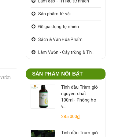
Làm đẹp - Trị liệu tự nhiên
Sản phẩm từ vải
Đồ gia dụng tự nhiên
Sách & Văn Hóa Phẩm
Làm Vườn - Cây trồng & Thảo dược
SẢN PHẨM NỔI BẬT
u vườn
Tinh dầu Tràm gió
nguyên chất
100ml- Phòng ho
v...
285.000₫
Tinh dầu Tràm gió