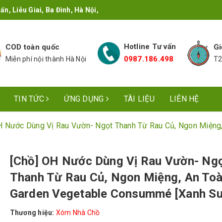
n, Liễu Giai, Ba Đình, Hà Nội,
Hotline Tư vấn
COD toàn quốc
Gi
0987.186.498
Miễn phí nội thành Hà Nội
T2
TIN TỨC
ỨNG DỤNG
TÀI LIỆU
LIÊN HỆ
H Nước Dùng Vị Rau Vườn- Ngọt Thanh Từ Rau Củ, Ngon Miệng
[Chồ] OH Nước Dùng Vị Rau Vườn- Ng
Thanh Từ Rau Củ, Ngon Miệng, An Toà
Garden Vegetable Consummé [Xanh Su
Thương hiệu:
Xóm Nhà Chồ