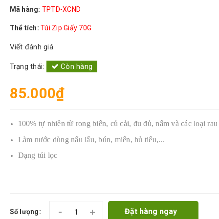
Mã hàng:
TPTD-XCND
Thể tích:
Túi Zip Giấy 70G
Viết đánh giá
Trạng thái:
Còn hàng
85.000₫
100% tự nhiên từ rong biển, củ cải, đu đủ, nấm và các loại ra
Làm nước dùng nấu lẩu, bún, miến, hủ tiếu,...
Dạng túi lọc
-
+
Đặt hàng ngay
Số lượng: