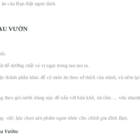
 ăn của Bạn thật ngon lành.
AU VƯỜN
út.
t để dưỡng chất và vị ngọt trong rau tan ra.
ặc thành phần khác để có món ăn theo sở thích của mình, và nêm lại
ang theo gói nước dùng này để nấu với bún khô, mì tôm … vừa nhanh
rong việc lựa chọn sản phẩm ngon khỏe cho chính gia đình Bạn.
au Vườn: