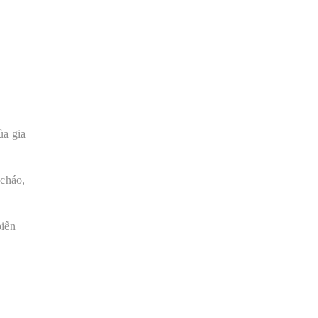
ủa gia
 cháo,
biển