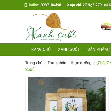
Hotline:
0987186498
Địa chỉ
:
27 Ngõ 279 Đội Cấ
TRANG CHỦ
XANH SUỐT
SẢN PHẨM
Trang chủ
Thực phẩm - thực dưỡng
[Chồ] O
Suốt]