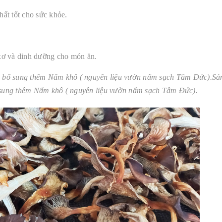
hất tốt cho sức khỏe.
 xơ và dinh dưỡng cho món ăn.
 bổ sung thêm Nấm khô ( nguyên liệu vườn nấm sạch Tâm Đức).Sả
sung thêm Nấm khô ( nguyên liệu vườn nấm sạch Tâm Đức).