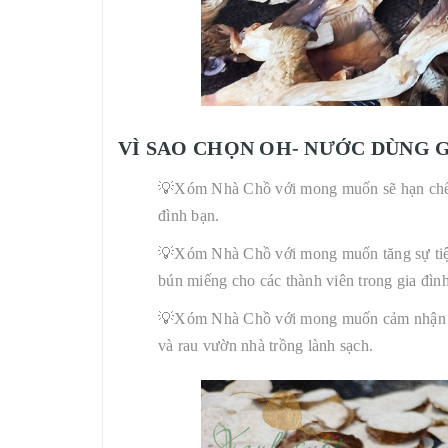
VÌ SAO CHỌN
OH- NƯỚC DÙNG G
💡Xóm Nhà Chồ với mong muốn sẽ hạn chế vi
đình bạn.
💡Xóm Nhà Chồ với mong muốn tăng sự tiện 
bún miếng cho các thành viên trong gia đình
💡Xóm Nhà Chồ với mong muốn cảm nhận lại 
và rau vườn nhà trồng lành sạch.