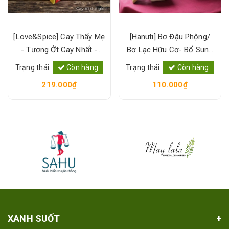
[Love&Spice] Cay Thấy Mẹ
[Hanuti] Bơ Đậu Phộng/
- Tương Ớt Cay Nhất -
Bơ Lạc Hữu Cơ- Bổ Sung
100% Ớt Tưới Lên men-
Protein Thực Vật, Sạch
Trạng thái:
Còn hàng
Trạng thái:
Còn hàng
Level 6 [Xanh Suốt]
Lành, Tốt Sức Khỏe [Xanh
219.000₫
110.000₫
Suốt]
XANH SUỐT