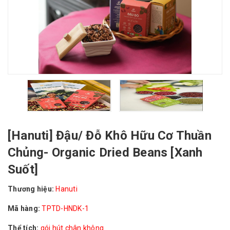
[Hanuti] Đậu/ Đỗ Khô Hữu Cơ Thuần
Chủng- Organic Dried Beans [Xanh
Suốt]
Thương hiệu:
Hanuti
Mã hàng:
TPTD-HNDK-1
Thể tích:
gói hút chân không