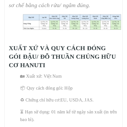
sơ chế bằng cách rửa/ ngâm đúng.
XUẤT XỨ VÀ QUY CÁCH ĐÓNG
GÓI ĐẬU/ ĐỖ THUẦN CHỦNG HỮU
CƠ HANUTI
🏡 Xuất xứ: Việt Nam
📦 Quy cách đóng gói: Hộp
♻️ Chứng chỉ hữu cơ:EU, USDA, JAS.
⏳ Hạn sử dụng: 01 năm kể từ ngày sản xuất (in trên
bao bì).