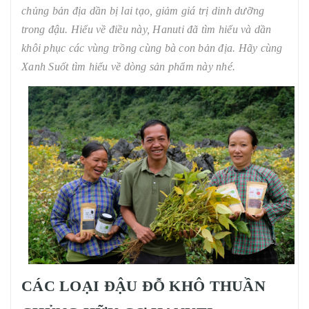
chủng bản địa dần bị lai tạo, giảm giá trị dinh dưỡng
trong đậu. Hiểu về điều này, Hanuti đã tìm hiểu và dần
khôi phục các vùng trồng cùng bà con bản địa. Hãy cùng
Xanh Suốt tìm hiểu về dòng sản phẩm này nhé.
CÁC LOẠI ĐẬU ĐỖ KHÔ THUẦN