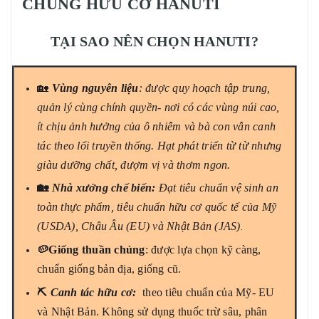
CHỦNG HỮU CƠ HANUTI
TẠI SAO NÊN CHỌN HANUTI?
🏡
Vùng nguyên liệu
: được quy hoạch tập trung,
quản lý cùng chính quyền- nơi có các vùng núi cao,
ít chịu ảnh hưởng của ô nhiễm và bà con vẫn canh
tác theo lối truyền thống. Hạt phát triển từ từ nhưng
giàu dưỡng chất, đượm vị và thơm ngon.
🏡
Nhà xưởng chế biến:
Đạt tiêu chuẩn vệ sinh an
toàn thực phẩm, tiêu chuẩn hữu cơ quốc tế của Mỹ
(USDA), Châu Âu (EU) và Nhật Bản (JAS)
.
🥔Giống thuần chủng
: được lựa chọn kỹ càng,
chuẩn giống bản địa, giống cũ.
⛏
Canh tác hữu cơ:
theo tiêu chuẩn của Mỹ- EU
và Nhật Bản. Không sử dụng thuốc trừ sâu, phân