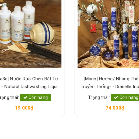
a3e] Nước Rửa Chén Bát Tự
[Marin] Hương/ Nhang Thẻ
 - Natural Dishwashing Liquid
Truyền Thống- - Dianell
[Xanh Suốt]
rạng thái:
Còn hàng
Trạng thái:
Còn hàng
19.000₫
74.000₫