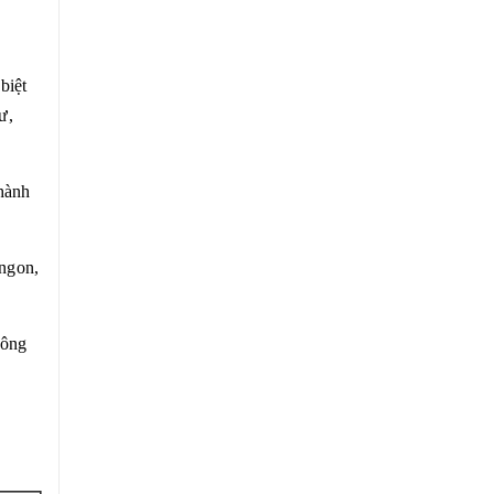
biệt
ư,
hành
 ngon,
hông