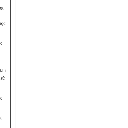
ng
học
ác
khi
 sử
g
g