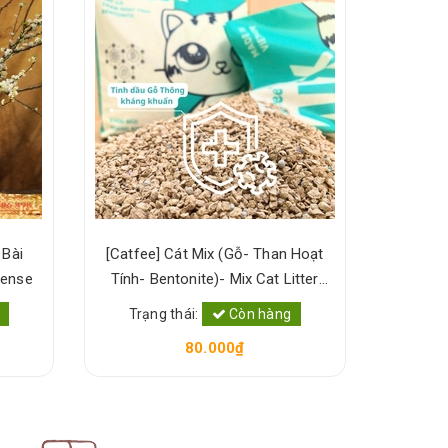
 Bài
[Catfee] Cát Mix (Gỗ- Than Hoạt
[Catfee
e Incense
Tính- Bentonite)- Mix Cat Litter
Nhiên -
[Xanh Suốt]
Trạng thái:
Còn hàng
Trạn
80.000₫