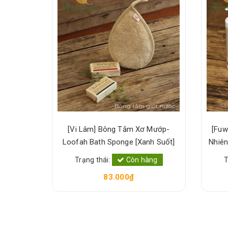
c Hữu
[Vi Lâm] Bông Tắm Xơ Mướp-
[Fuw
tergent
Loofah Bath Sponge [Xanh Suốt]
Nhiên
àng
Trạng thái:
Còn hàng
T
83.000₫