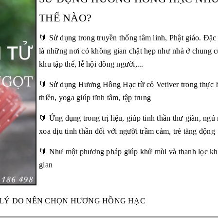
THẾ NÀO?
🔰 Sử dụng trong truyền thống tâm linh, Phật giáo. Đặc 
là những nơi có không gian chật hẹp như nhà ở chung c
khu tập thể, lễ hội đông người,...
🔰 Sử dụng Hương Hồng Hạc từ cỏ Vetiver trong thực 
thiền, yoga giúp tĩnh tâm, tập trung
🔰 Ứng dụng trong trị liệu, giúp tinh thần thư giãn, ngủ
xoa dịu tinh thần đối với người trầm cảm, trẻ tăng động
🔰 Như một phương pháp giúp khử mùi và thanh lọc k
gian
 LÝ DO NÊN CHỌN HƯƠNG HỒNG HẠC