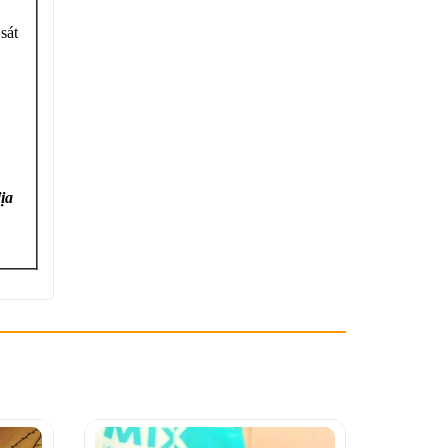
 sát
địa