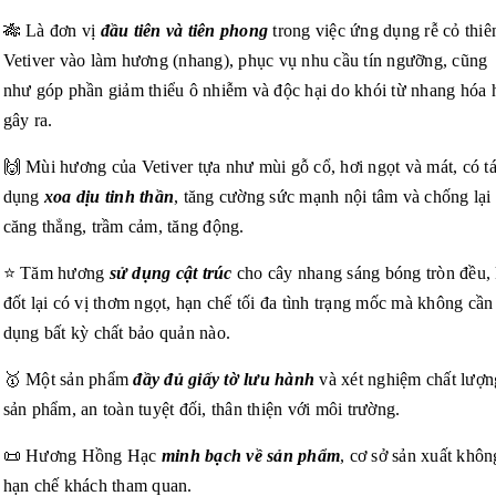
🎋 Là đơn vị
đầu tiên và tiên phong
trong việc ứng dụng rễ cỏ thiê
Vetiver vào làm hương (nhang), phục vụ nhu cầu tín ngưỡng, cũng
như góp phần giảm thiểu ô nhiễm và độc hại do khói từ nhang hóa 
gây ra.
🙌 Mùi hương của Vetiver tựa như mùi gỗ cổ, hơi ngọt và mát, có t
dụng
xoa dịu tinh thần
, tăng cường sức mạnh nội tâm và chống lại
căng thẳng, trầm cảm, tăng động.
⭐ Tăm hương
sử dụng cật trúc
cho cây nhang sáng bóng tròn đều, 
đốt lại có vị thơm ngọt, hạn chế tối đa tình trạng mốc mà không cần
dụng bất kỳ chất bảo quản nào.
🥇 Một sản phẩm
đầy đủ giấy tờ lưu hành
và xét nghiệm chất lượn
sản phẩm, an toàn tuyệt đối, thân thiện với môi trường.
📜 Hương Hồng Hạc
minh bạch về sản phẩm
, cơ sở sản xuất khôn
hạn chế khách tham quan.