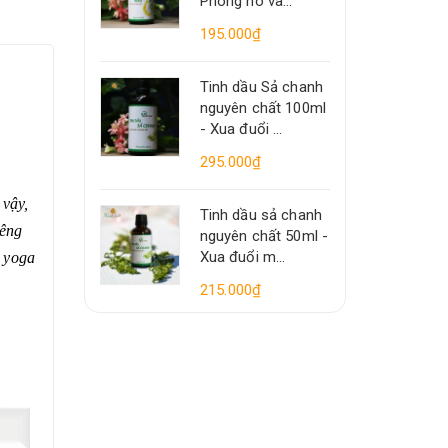
Phòng ho và...
195.000₫
Tinh dầu Sả chanh
nguyên chất 100ml
- Xua đuổi ...
295.000₫
 vậy,
Tinh dầu sả chanh
iêng
nguyên chất 50ml -
Xua đuổi m...
p yoga
215.000₫