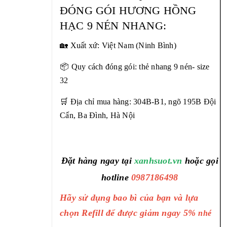
ĐÓNG GÓI HƯƠNG HỒNG
HẠC 9 NÉN NHANG:
🏡 Xuất xứ: Việt Nam (Ninh Bình)
📦 Quy cách đóng gói: thẻ nhang 9 nén- size
32
🛒 Địa chỉ mua hàng: 304B-B1, ngõ 195B Đội
Cấn, Ba Đình, Hà Nội
Đặt hàng ngay tại
xanhsuot.vn
hoặc gọi
hotline
0987186498
Hãy sử dụng bao bì của bạn và lựa
chọn Refill để được giảm ngay 5%
nhé