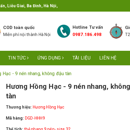
n, Liễu Giai, Ba Đình, Hà Nội,
Hotline Tư vấn
COD toàn quốc
Gi
0987.186.498
Miễn phí nội thành Hà Nội
T2
TIN TỨC
ỨNG DỤNG
TÀI LIỆU
LIÊN HỆ
Hạc - 9 nén nhang, không đậu tàn
Hương Hồng Hạc - 9 nén nhang, khôn
tàn
Thương hiệu:
Hương Hồng Hạc
Mã hàng:
DGD-HHH9
Thể tích:
thẻ nhang 9 nén- size 32