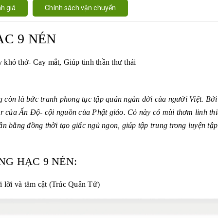
h giá
Chính sách vận chuyển
C 9 NÉN
 khó thở- Cay mắt, Giúp tinh thần thư thái
 còn là bức tranh phong tục tập quán ngàn đời của người Việt. Bởi
r của Ấn Độ- cội nguồn của Phật giáo. Cỏ này có mùi thơm linh th
ân bằng đồng thời tạo giấc ngủ ngon, giúp tập trung trong luyện tậ
G HẠC 9 NÉN:
i lời và tăm cật (Trúc Quân Tử)