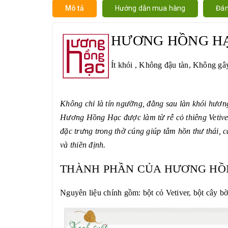
Mô tả
Hướng dẫn mua hàng
Đán
HƯƠNG HỒNG HẠ
Ít khói , Không đậu tàn, Không gây
Không chỉ là tín ngưỡng, đằng sau làn khói hương
Hương Hồng Hạc được làm từ rễ cỏ thiêng Vetive
đặc trưng trong thờ cúng giúp tâm hồn thư thái, c
và thiền định.
THÀNH PHẦN CỦA HƯƠNG HỒN
Nguyên liệu chính gồm: bột cỏ Vetiver, bột cây bờ