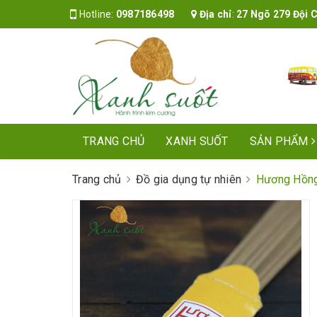
Hotline:
0987186498
Địa chỉ
:
27 Ngõ 279 Đội Cấ
TRANG CHỦ
XANH SUỐT
SẢN PHẨM
Trang chủ
Đồ gia dụng tự nhiên
Hương Hồng 