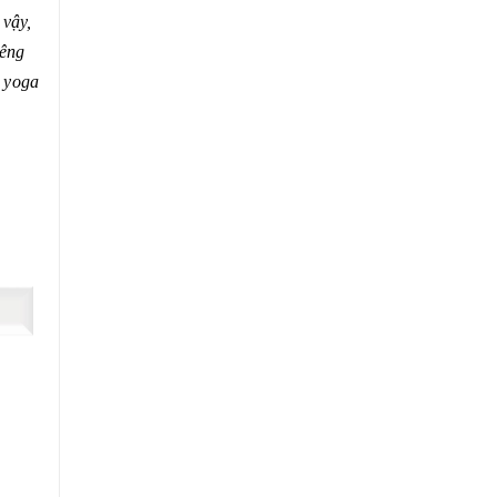
 vậy,
iêng
p yoga