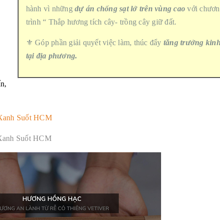
hành vì những
dự án chống sạt lở trên vùng cao
với chươn
trình “ Thắp hương tích cây- trồng cây giữ đất.
⚜️ Góp phần giải quyết việc làm, thúc đẩy
tăng trưởng kinh
tại địa phương.
n,
Xanh Suốt HCM
Xanh Suốt HCM