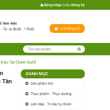
Đăng nhập
hoặc
Đăng ký
ờ làm việc
Giỏ hàng
(
0
)
 - T6: từ 8h30 - 17h30
 Đậu Tàn [Xanh Suốt]
ền
DANH MỤC
u Tàn
Sản phẩm hot
Thực phẩm - Thực dưỡng
Làm đẹp - Trị liệu tự nhiên