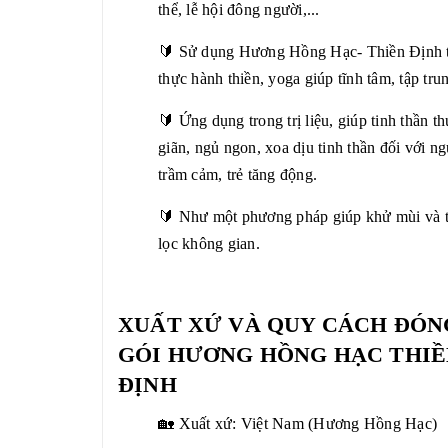
thể, lễ hội đông người,...
🔰 Sử dụng Hương Hồng Hạc- Thiền Định 
thực hành thiền, yoga giúp tĩnh tâm, tập tru
🔰 Ứng dụng trong trị liệu, giúp tinh thần th
giãn, ngủ ngon, xoa dịu tinh thần đối với ng
trầm cảm, trẻ tăng động.
🔰 Như một phương pháp giúp khử mùi và 
lọc không gian.
XUẤT XỨ VÀ QUY CÁCH ĐÓN
GÓI HƯƠNG HỒNG HẠC THIỀ
ĐỊNH
🏡 Xuất xứ: Việt Nam (Hương Hồng Hạc)