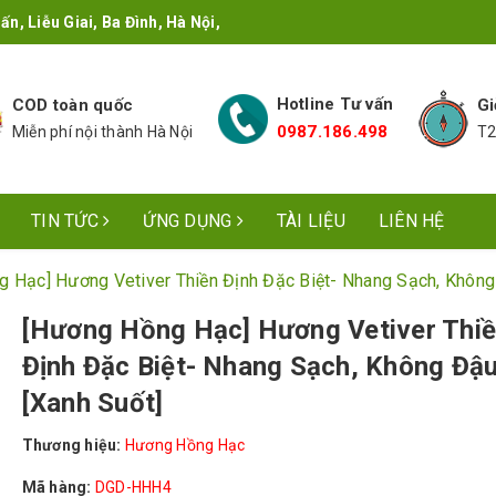
n, Liễu Giai, Ba Đình, Hà Nội,
Hotline Tư vấn
COD toàn quốc
Gi
0987.186.498
Miễn phí nội thành Hà Nội
T2
TIN TỨC
ỨNG DỤNG
TÀI LIỆU
LIÊN HỆ
 Hạc] Hương Vetiver Thiền Định Đặc Biệt- Nhang Sạch, Không
[Hương Hồng Hạc] Hương Vetiver Thi
Định Đặc Biệt- Nhang Sạch, Không Đậ
[Xanh Suốt]
Thương hiệu:
Hương Hồng Hạc
Mã hàng:
DGD-HHH4