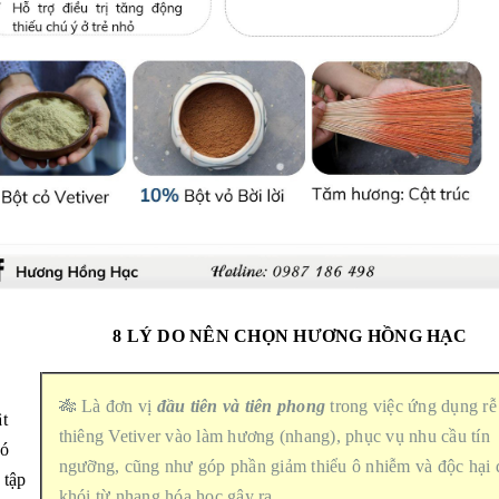
8 LÝ DO NÊN CHỌN HƯƠNG HỒNG HẠC
🎋 Là đơn vị
đầu tiên và tiên phong
trong việc ứng dụng rễ
ật
thiêng Vetiver vào làm hương (nhang), phục vụ nhu cầu tín
có
ngưỡng, cũng như góp phần giảm thiểu ô nhiễm và độc hại 
 tập
khói từ nhang hóa học gây ra.