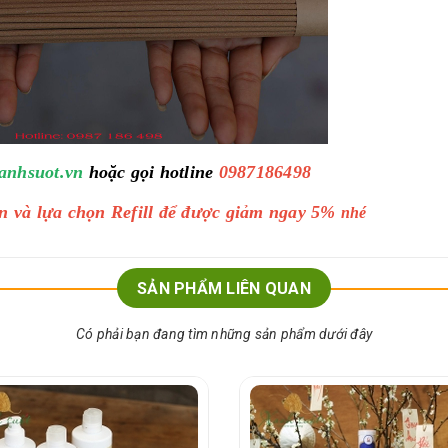
anhsuot.vn
hoặc gọi hotline
0987186498
n và lựa chọn Refill để được giảm ngay 5%
nhé
SẢN PHẨM LIÊN QUAN
Có phải bạn đang tìm những sản phẩm dưới đây