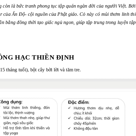
 còn là bức tranh phong tục tập quán ngàn đời của người Việt. Bởi
r của Ấn Độ- cội nguồn của Phật giáo. Cỏ này có mùi thơm linh th
ân bằng đồng thời tạo giấc ngủ ngon, giúp tập trung trong luyện tậ
ỒNG HẠC THIỀN ĐỊNH
5 tháng tuổi), bột cây bời lời và tăm tre.