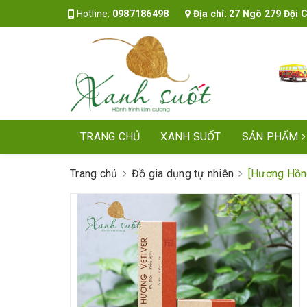
Hotline:
0987186498
Địa chỉ
:
27 Ngõ 279 Đội Cấ
TRANG CHỦ
XANH SUỐT
SẢN PHẨM
Trang chủ
Đồ gia dụng tự nhiên
[Hương Hồng