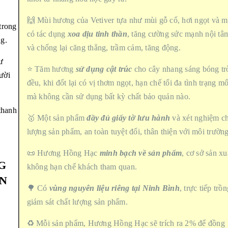
🙌 Mùi hương của Vetiver tựa như mùi gỗ cổ, hơi ngọt và m
trong
có tác dụng
xoa dịu tinh thần
, tăng cường sức mạnh nội tâ
ng.
và chống lại căng thẳng, trầm cảm, tăng động.
ư
⭐ Tăm hương
sử dụng cật trúc
cho cây nhang sáng bóng tr
ười
đều, khi đốt lại có vị thơm ngọt, hạn chế tối đa tình trạng m
mà không cần sử dụng bất kỳ chất bảo quản nào.
thanh
🥇 Một sản phẩm
đầy đủ giấy tờ lưu hành
và xét nghiệm ch
lượng sản phẩm, an toàn tuyệt đối, thân thiện với môi trường
📜 Hương Hồng Hạc
minh bạch về sản phẩm
, cơ sở sản xu
G
không hạn chế khách tham quan.
N
🌳 Có
vùng nguyên liệu riêng tại Ninh Bình
, trực tiếp trồn
giám sát chất lượng sản phẩm.
♻️ Mỗi sản phẩm, Hương Hồng Hạc sẽ trích ra 2% để đồng