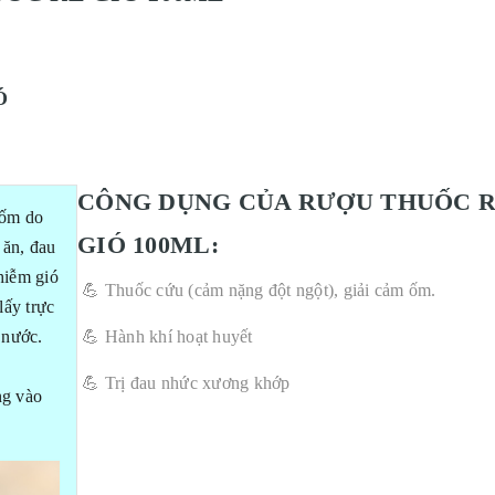
Ó
CÔNG DỤNG CỦA RƯỢU THUỐC 
 ốm do
GIÓ
100ML:
 ăn, đau
hiễm gió
💪 Thuốc cứu (cảm nặng đột ngột), giải cảm ốm.
lấy trực
 nước.
💪 Hành khí hoạt huyết
💪 Trị đau nhức xương khớp
ng vào