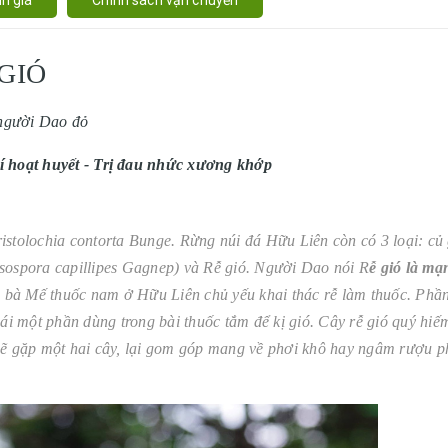
GIÓ
 người Dao đỏ
í hoạt huyết - Trị đau nhức xương khớp
Aristolochia contorta Bunge. Rừng núi đá Hữu Liên còn có 3 loại: củ
insospora capillipes Gagnep) và Rễ gió. Người Dao nói R
ễ gió là mạ
ác bà Mế thuốc nam ở Hữu Liên chủ yếu khai thác rễ làm thuốc. Phầ
ái một phần dùng trong bài thuốc tắm để kị gió. Cây rễ gió quý hiếm
 sẽ gặp một hai cây, lại gom góp mang về phơi khô hay ngâm rượu 