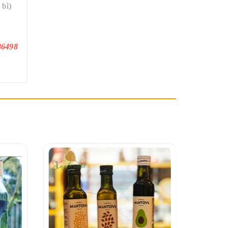
 bì)
86498