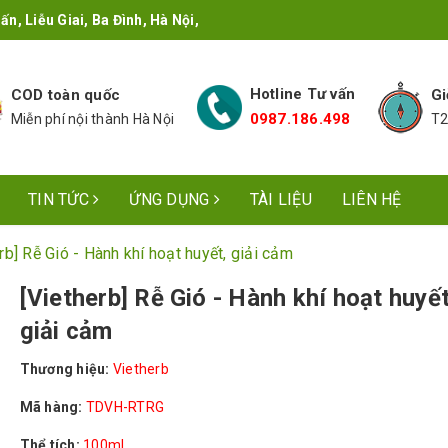
n, Liễu Giai, Ba Đình, Hà Nội,
Hotline Tư vấn
COD toàn quốc
Gi
0987.186.498
Miễn phí nội thành Hà Nội
T2
TIN TỨC
ỨNG DỤNG
TÀI LIỆU
LIÊN HỆ
rb] Rễ Gió - Hành khí hoạt huyết, giải cảm
[Vietherb] Rễ Gió - Hành khí hoạt huyết
giải cảm
Thương hiệu:
Vietherb
Mã hàng:
TDVH-RTRG
Thể tích:
100ml