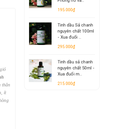
Phòng ho và...
195.000₫
Tinh dầu Sả chanh
nguyên chất 100ml
- Xua đuổi ...
295.000₫
Tinh dầu sả chanh
nguyên chất 50ml -
 gió
Xua đuổi m...
nh
215.000₫
n thân
, ít
phòng