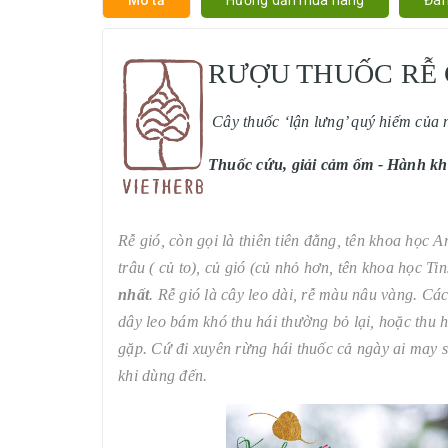
RƯỢU THUỐC RỄ 
Cây thuốc ‘lận lưng’ quý hiếm của
Thuốc cứu, giải cảm ốm - Hành kh
Rễ gió, còn gọi là thiên tiên đằng, tên khoa học 
trâu ( củ to), củ gió (củ nhỏ hơn, tên khoa học T
nhất
. Rễ gió là cây leo dài, rễ màu nâu vàng. C
dây leo bám khó thu hái thường bỏ lại, hoặc thu h
gặp. Cứ đi xuyên rừng hái thuốc cả ngày ai may
khi dùng đến.