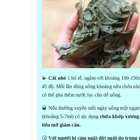
💫
Cắt nhỏ
1 bó rễ, ngâm với khoảng 100-150
45 độ. Mỗi lần dùng uống khoảng nửa chén nhỏ
có thể pha thêm nước lọc cho dễ uống.
🥃 Nếu thường xuyên mỗi ngày uống một ngụ
(khoảng 5-7ml) có tác dụng
chữa khớp xương 
tiêu mỡ giảm cân.
🤧
Với người bị cảm ngất đột ngột do trúng 