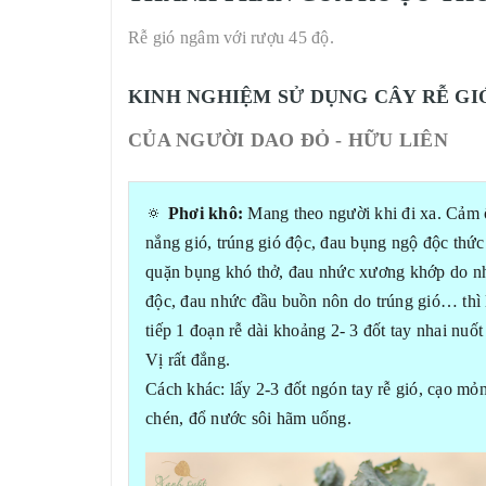
Rễ gió ngâm với rượu 45 độ.
KINH NGHIỆM SỬ DỤNG CÂY RỄ GI
CỦA NGƯỜI DAO ĐỎ - HỮU LIÊN
️🔅
Phơi khô:
Mang theo người khi đi xa. Cảm
nắng gió, trúng gió độc, đau bụng ngộ độc thức
quặn bụng khó thở, đau nhức xương khớp do n
độc, đau nhức đầu buồn nôn do trúng gió… thì 
tiếp 1 đoạn rễ dài khoảng 2- 3 đốt tay nhai nuốt
Vị rất đắng.
Cách khác: lấy 2-3 đốt ngón tay rễ gió, cạo mỏ
chén, đổ nước sôi hãm uống.