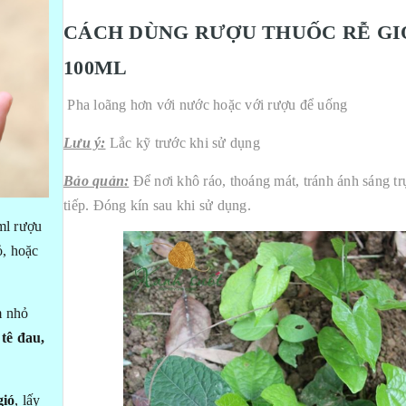
CÁCH DÙNG RƯỢU THUỐC RỄ GI
100ML
Pha loãng hơn với nước hoặc với rượu để uống
Lưu ý:
Lắc kỹ trước khi sử dụng
Bảo quản:
Để nơi khô ráo, thoáng mát, tránh ánh sáng tr
tiếp. Đóng kín sau khi sử dụng.
ml rượu
, hoặc
m nhỏ
tê đau,
gió
, lấy