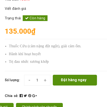
Viết đánh giá
Trạng thái:
Còn hàng
135.000₫
Thuốc Cứu (cảm nặng đột ngột), giải cảm ốm.
Hành khí hoạt huyết
Trị đau nhức xương khớp
-
+
Đặt hàng ngay
Số lượng:
Chia sẻ:
h giá
Chính sách vận chuyển