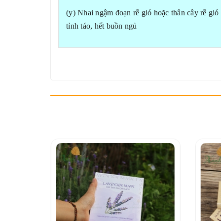
(y) Nhai ngậm đoạn rễ gió hoặc thân cây rễ gió
tỉnh táo, hết buồn ngủ