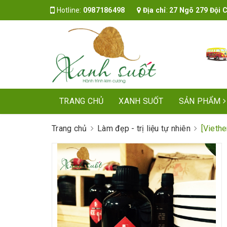
Hotline:
0987186498
Địa chỉ
:
27 Ngõ 279 Đội Cấ
TRANG CHỦ
XANH SUỐT
SẢN PHẨM
Trang chủ
Làm đẹp - trị liệu tự nhiên
[Viethe