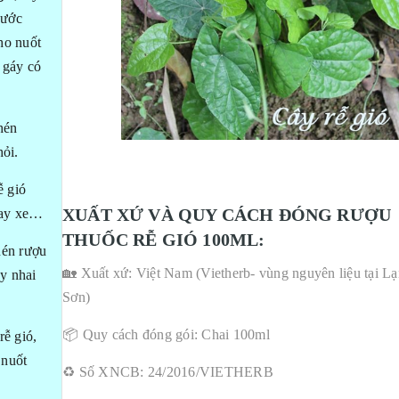
nước
ho nuốt
 gáy có
hén
hỏi.
ễ gió
XUẤT XỨ VÀ QUY CÁCH ĐÓNG RƯỢU
 say xe…
THUỐC RỄ GIÓ 100ML:
hén rượu
🏡 Xuất xứ: Việt Nam (Vietherb- vùng nguyên liệu tại L
ay nhai
Sơn)
📦 Quy cách đóng gói: Chai 100ml
ễ gió,
 nuốt
♻️ Số XNCB: 24/2016/VIETHERB