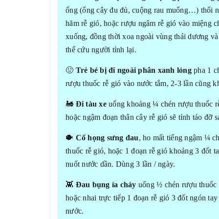
ống (ống cây đu đủ, cuộng rau muống…) thổi 
hãm rễ gió, hoặc rượu ngâm rễ gió vào miệng c
xuống, đồng thời xoa ngoài vùng thái dương và
thể cứu người tỉnh lại.
🤢
Trẻ bé bị đi ngoài phân xanh lỏng
pha 1 c
rượu thuốc rễ gió vào nước tắm, 2-3 lần cũng k
🚂
Đi tàu xe
uống khoảng ¼ chén rượu thuốc r
hoặc ngậm đoạn thân cây rễ gió sẽ tỉnh táo đỡ
🐡
Cổ họng sưng đau
, ho mất tiếng ngậm ¼ c
thuốc rễ gió, hoặc 1 đoạn rễ gió khoảng 3 đốt t
nuốt nước dần. Dùng 3 lần / ngày.
👾
Đau bụng ỉa chảy
uống ½ chén rượu thuốc r
hoặc nhai trực tiếp 1 đoạn rễ gió 3 đốt ngón tay
nước.