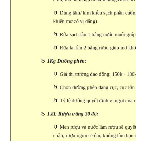
🔰 Dùng tăm/ kim khều sạch phần cuống (
khiến mơ có vị đắng)
🔰 Rửa sạch lần 1 bằng nước muối giúp là
🔰 Rửa lại lần 2 bằng rượu giúp mơ không
🍈
1Kg Đường phèn
:
🔰 Giá thị trường dao động: 150k - 180k/ 
🔰 Chọn đường phèn dạng cục, cục lớn càn
🔰 Tỷ lệ đường quyết định vị ngọt của rượ
🍈
1,8L
Rượu trắng 30 độ:
🔰 Men rượu và nước làm rượu sẽ quyết đ
chắn, rượu ngon sẽ êm, không làm bạn đau