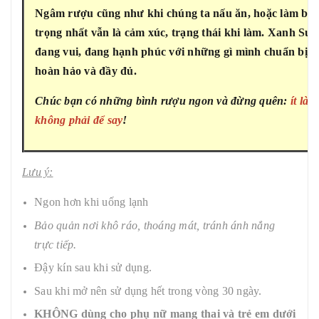
Ngâm rượu cũng như khi chúng ta nấu ăn, hoặc làm bất 
trọng nhất vẫn là cảm xúc, trạng thái khi làm. Xanh Suốt
đang vui, đang hạnh phúc với những gì mình chuẩn bị là
hoàn hảo và đầy đủ.
Chúc bạn có những bình rượu ngon và đừng quên:
ít là
không phải để say
!
Lưu ý:
Ngon hơn khi uống lạnh
Bảo quản nơi khô ráo, thoáng mát, tránh ánh nắng
trực tiếp.
Đậy kín sau khi sử dụng.
Sau khi mở nên sử dụng hết trong vòng 30 ngày.
KHÔNG dùng cho phụ nữ mang thai và trẻ em dưới