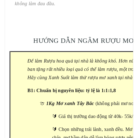
không làm đau đầu.
HƯỚNG DẪN NGÂM RƯỢU MƠ 
Để làm Rượu hoa quả tại nhà là không khó. Hơn nữa, 
ban tặng rất nhiều loại quả có thể làm rượu, một trong
Hãy cùng Xanh Suốt làm thử rượu mơ xanh tại nhà x
B1: Chuẩn bị nguyên liệu: tỷ lệ là 1:1:1,8
🍈
1Kg
Mơ xanh Tây Bắc
(không phải mơ non 
🔰 Giá thị trường dao động từ 40k- 55k/ kg
🔰 Chọn những trái lành, xanh đều. Mơ đã
chín, mơ bầm dập dễ làm hỏng rượu nên cầ