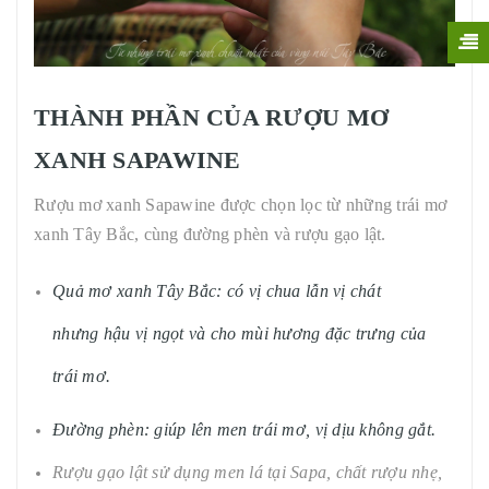
THÀNH PHẦN CỦA RƯỢU MƠ
XANH SAPAWINE
Rượu mơ xanh Sapawine được chọn lọc từ những trái mơ
xanh Tây Bắc, cùng đường phèn và rượu gạo lật.
Quả mơ xanh Tây Bắc: có vị chua lẫn vị chát
nhưng hậu vị ngọt và cho mùi hương đặc trưng của
trái mơ.
Đường phèn: giúp lên men trái mơ, vị dịu không gắt.
Rượu gạo lật sử dụng men lá tại Sapa, chất rượu nhẹ,