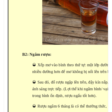
B2: Ngâm rượu:
🥃 Xếp mơ vào bình theo thứ tự: một lớp đường,
nhiều đường hơn để mơ không bị nổi lên trên bề
🥃 Sau đó, đổ rượu ngập lên trên, đậy kín nắp, đ
ánh sáng trực tiếp. (Lợi thế khi ngâm bình/ vại s
trong bình ổn định, rượu ngấu tốt hơn).
🥃 Rượu ngâm 6 tháng là có thể thưởng thức, tốt