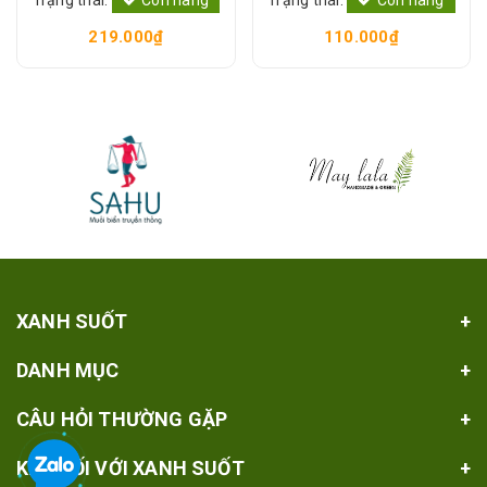
Level 6 [Xanh Suốt]
Lành, Tốt Sức Khỏe [Xanh
219.000₫
110.000₫
Suốt]
XANH SUỐT
DANH MỤC
CÂU HỎI THƯỜNG GẶP
KẾT NỐI VỚI XANH SUỐT