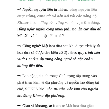
🗝 Nguồn nguyên liệu tự nhiên:
vùng nguyên liệu
được
trồng, canh tác và liên kết với các nông hộ
Khmer
theo hướng bền vững và bảo vệ môi trường.
Hằng ngày người công nhân phải leo lên cây dừa để
Mát-Xa và thu mật từ hoa dừa.
🗝 Công nghệ:
Mật hoa dừa sau khi được trích ly từ
hoa dừa sẽ được chế biến cô đặc theo
quy trình sản
xuất 1 chiều, áp dụng công nghệ cô đặc chân
không tiên tiến.
🗝
Lao động địa phương:
Chú trọng tập trung vào
phát triển kinh tế địa phương và nguồn lao động tại
chổ, SOKFARM luôn
ưu tiên việc làm cho người
lao động Khmer địa phương
.
🗝 Giàu vi khoáng, axit amin:
Mật hoa dừa giàu