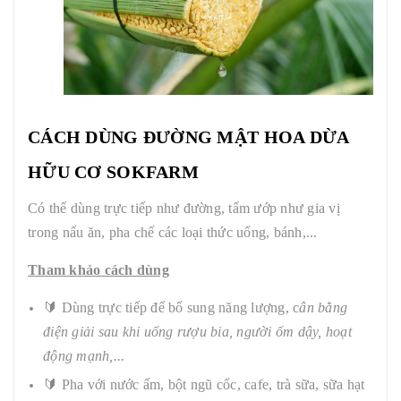
CÁCH DÙNG ĐƯỜNG
MẬT HOA DỪA
HỮU CƠ SOKFARM
Có thể dùng trực tiếp như đường, tẩm ướp như gia vị
trong nấu ăn, pha chế các loại thức uống, bánh,...
Tham khảo cách dùng
🔰 Dùng trực tiếp để bổ sung năng lượng, c
ân bằng
điện giải sau khi uống rượu bia, người ốm dậy, hoạt
động mạnh,...
🔰 Pha với nước ấm, bột ngũ cốc, cafe, trà sữa, sữa hạt