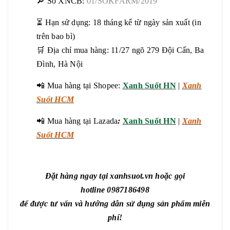
🔎 Số XNCB:
01/SOKFARM/2019
⏳ Hạn sử dụng: 18 tháng kể từ ngày sản xuất (in
trên bao bì)
🛒 Địa chỉ mua hàng: 11/27 ngõ 279 Đội Cấn, Ba
Đình, Hà Nội
📲 Mua hàng tại Shopee:
Xanh Suốt HN
|
Xanh
Suốt HCM
📲
Mua hàng tại Lazada
:
Xanh Suốt HN
|
Xanh
Suốt HCM
Đặt hàng ngay tại xanhsuot.vn hoặc gọi
hotline 0987186498
để được tư vấn và hướng dẫn sử dụng sản phẩm miễn
phí!