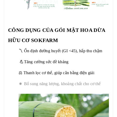
CÔNG DỤNG CỦA
GÓI
MẬT HOA DỪA
HỮU CƠ SOKFARM
〽️ Ổn định đường huyết (GI <45), hấp thu chậm
💪Tăng cường sức đề kháng
⚖️ Thanh lọc cơ thể, giúp cân bằng điện giải
🔅
Bổ sung năng lượng, khoáng chất cho cơ thể