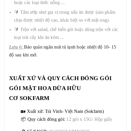
hoặc các loại thức uống ...
🔰 Tẩm ướp như gia vị trong nấu ăn được (sản phẩm
chịu được nhiệt độ cao, khác biệt so với mật ong).
🔰 Trộn với salad, chế biến gỏi hoặc dùng trộn với các
loại trái cây khi ăn kèm ...
Lưu ý:
Bảo quản ngăn mát tủ lạnh hoặc nhiệt độ 10- 15
độ sau khi mở.
XUẤT XỨ VÀ QUY CÁCH ĐÓNG GÓI
GÓI
MẬT HOA DỪA HỮU
CƠ SOKFARM
🏡 Xuất xứ: Trà Vinh- Việt Nam (Sokfarm)
📦 Quy cách đóng gói:
12 gói x 15G/ Hộp giấy