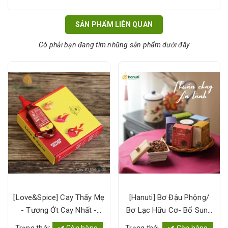
SẢN PHẨM LIÊN QUAN
Có phải bạn đang tìm những sản phẩm dưới đây
[Love&Spice] Cay Thấy Mẹ
[Hanuti] Bơ Đậu Phộng/
- Tương Ớt Cay Nhất -
Bơ Lạc Hữu Cơ- Bổ Sung
100% Ớt Tưới Lên men-
Protein Thực Vật, Sạch
Trạng thái:
Còn hàng
Trạng thái:
Còn hàng