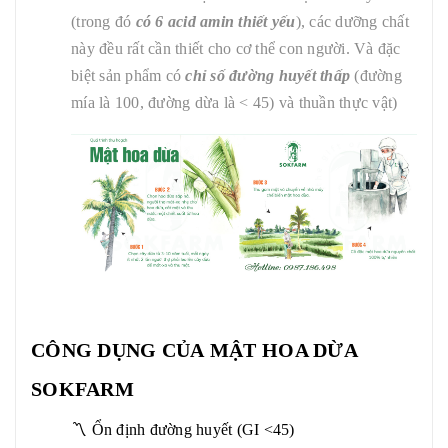
(trong đó
có 6 acid amin thiết yếu
), các dưỡng chất
này đều rất cần thiết cho cơ thể con người. Và đặc
biệt sản phẩm có
chỉ số đường huyết thấp
(đường
mía là 100, đường dừa là < 45) và thuần thực vật)
CÔNG DỤNG CỦA
MẬT HOA DỪA
SOKFARM
〽️ Ổn định đường huyết (GI <45)