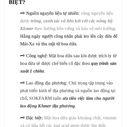
BIỆT?
🗝 Nguồn nguyên liệu tự nhiên:
vùng nguyên liệu
được
trồng, canh tác và liên kết với các nông hộ
Khmer
theo hướng bền vững và bảo vệ môi trường.
Hằng ngày người công nhân phải leo lên cây dừa để
Mát-Xa và thu mật từ hoa dừa.
🗝 Công nghệ:
Mật hoa dừa sau khi được trích ly từ
hoa dừa sẽ được chế biến cô đặc theo
quy trình sản
xuất 1 chiều
.
🗝
Lao động địa phương:
Chú trọng tập trung vào
phát triển kinh tế địa phương và nguồn lao động tại
chổ, SOKFARM luôn
ưu tiên việc làm cho người
lao động Khmer địa phương
.
🗝 Đặc biệt:
Mật hoa dừa giàu khoáng chất, vitamin
và có hầu hết các loại acid amin được tìm thấy