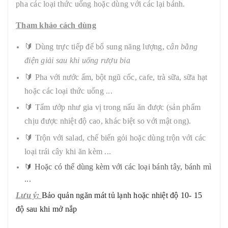
pha các loại thức uống hoặc dùng với các lại bánh.
Tham khảo cách dùng
🔰 Dùng trực tiếp để bổ sung năng lượng, c
ân bằng
điện giải sau khi uống rượu bia
🔰 Pha với nước ấm, bột ngũ cốc, cafe, trà sữa, sữa hạt
hoặc các loại thức uống ...
🔰 Tẩm ướp như gia vị trong nấu ăn được (sản phẩm
chịu được nhiệt độ cao, khác biệt so với mật ong).
🔰 Trộn với salad, chế biến gỏi hoặc dùng trộn với các
loại trái cây khi ăn kèm ...
Hoặc có thể dùng kèm với các loại bánh tây, bánh mì
🔰
...
Lưu ý:
Bảo quản ngăn mát tủ lạnh hoặc nhiệt độ 10- 15
độ sau khi mở nắp