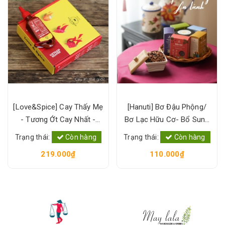
[Love&Spice] Cay Thấy Mẹ
[Hanuti] Bơ Đậu Phộng/
- Tương Ớt Cay Nhất -
Bơ Lạc Hữu Cơ- Bổ Sung
100% Ớt Tưới Lên men-
Protein Thực Vật, Sạch
Trạng thái:
Còn hàng
Trạng thái:
Còn hàng
Level 6 [Xanh Suốt]
Lành, Tốt Sức Khỏe [Xanh
219.000₫
110.000₫
Suốt]