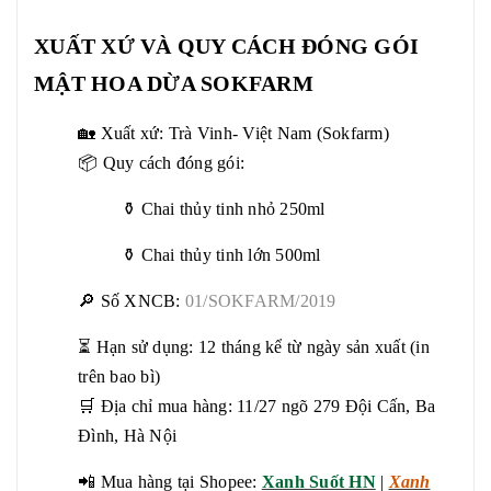
XUẤT XỨ VÀ QUY CÁCH ĐÓNG GÓI
MẬT HOA DỪA SOKFARM
🏡 Xuất xứ: Trà Vinh- Việt Nam (Sokfarm)
📦 Quy cách đóng gói:
⚱️ Chai thủy tinh nhỏ 250ml
⚱️ Chai thủy tinh lớn 500ml
🔎 Số XNCB:
01/SOKFARM/2019
⏳ Hạn sử dụng: 12 tháng kể từ ngày sản xuất (in
trên bao bì)
🛒 Địa chỉ mua hàng: 11/27 ngõ 279 Đội Cấn, Ba
Đình, Hà Nội
📲 Mua hàng tại Shopee:
Xanh Suốt HN
|
Xanh