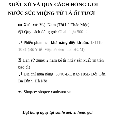
XUẤT XỨ VÀ QUY CÁCH ĐÓNG GÓI
NƯỚC SÚC MIỆNG TỪ LÁ ỔI TƯƠI
🏡 Xuất xứ: Việt Nam (Tôi Là Thảo Mộc)
📦 Quy cách đóng gói:
Chai nhựa 500ml
🔎 Phiếu phân tích
khả năng diệt khuẩn
:
131119-
1031
(Bộ Y tế- Viện Pasteur TP. HCM)
⏳ Hạn sử dụng: 2 năm kể từ ngày sản xuất (in trên
bao bì)
🛒 Địa chỉ mua hàng: 304C-B1, ngõ 195B Đội Cấn,
Ba Đình, Hà Nội
📲 Shopee:
shopee.xanhsuot.vn
Đặt hàng ngay tại xanhsuot.vn hoặc gọi