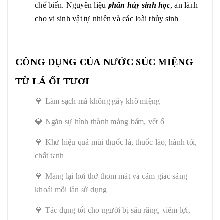
chế biến.
Nguyên liệu
phân hủy sinh học
, an lành
cho vi sinh vật tự nhiên và các loài thủy sinh
CÔNG DỤNG CỦA
NƯỚC SÚC MIỆNG
TỪ LÁ ỔI TƯƠI
💎 Làm sạch mà không gây khô miệng
💎 Ngăn sự hình thành mảng bám, vết ố
💎 Khử hiệu quả mùi thuốc lá, thuốc lào, hành tỏi,
chất tanh
💎 Mang lại hơi thở thơm mát và cảm giác sảng
khoái mỗi lần sử dụng
💎 Tác dụng tốt cho người bị sâu răng, viêm lợi,