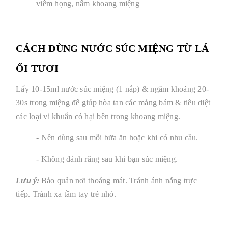
viêm họng, nấm khoang miệng
CÁCH DÙNG
NƯỚC SÚC MIỆNG TỪ LÁ
ỔI TƯƠI
Lấy 10-15ml nước súc miệng (1 nắp) & ngâm khoảng 20-
30s trong miệng để giúp hòa tan các mảng bám & tiêu diệt
các loại vi khuẩn có hại bên trong khoang miệng.
- Nên dùng sau mỗi bữa ăn hoặc khi có nhu cầu.
- Không đánh răng sau khi bạn súc miệng.
Lưu ý:
Bảo quản nơi thoáng mát. Tránh ánh nắng trực
tiếp. Tránh xa tầm tay trẻ nhỏ.