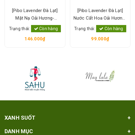
[Pibo Lavender Đà Lạt]
[Pibo Lavender Đà Lạt]
Mặt Nạ Oải Hương-
Nước Cất Hoa Oải Hương-
Lavender Mask
Hydrosol Lavender
Trạng thái:
Còn hàng
Trạng thái:
Còn hàng
146.000₫
99.000₫
XANH SUỐT
DANH MỤC