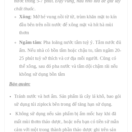
nước trong 5-7 phút.
Đậy vung, nấu nhỏ lửa để giữ lấy
chất thuốc.
Xông
: Mở hé vung nồi từ từ, trùm khăn mặt to kín
đầu bên trên nồi nước để xông mặt và hít hà mùi
thơm
Ngâm tắm
: Pha loãng nước tắm tuỳ ý. Tắm nước đủ
ấm. Nếu nhà có bồn tắm hoặc chậu to, tắm ngâm 20-
25 phút tuỳ sở thích và cơ địa mỗi người. Cũng có
thể xông, sau đó pha nước và tắm dội chậm rãi nếu
không sử dụng bồn tắm
Bảo quản:
Tránh nước và hơi ẩm. Sản phẩm là cây lá khô, bao gói
sử dụng túi ziplock bên trong để tăng hạn sử dụng.
Không sử dụng nếu sản phẩm bị ẩm mốc hay khi đã
mất mùi thơm thảo dược, hoặc nếu bạn có tiền sử mẫn
cảm với một trong thành phần thảo dược ghi trên sản