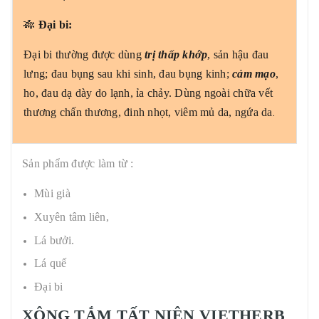
🎋
Đại bi:
Đại bi thường được dùng
trị thấp
khớp
, sản hậu đau
lưng; đau bụng sau khi sinh, đau bụng kinh;
cảm mạo
,
ho, đau dạ dày do lạnh, ỉa chảy. Dùng ngoài chữa vết
.
thương chấn thương, đinh nhọt, viêm mủ da, ngứa da
Sản phẩm được làm từ :
Mùi già
Xuyên tâm liên,
Lá bưởi.
Lá quế
Đại bi
XÔNG TẮM TẤT NIÊN VIETHERB