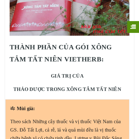
THÀNH PHẦN CỦA GÓI XÔNG
TẮM TẤT NIÊN VIETHERB:
GIÁ TRỊ CỦA
THẢO DƯỢC TRONG XÔNG TẮM TẤT NIÊN
🎋
Mùi già:
Theo sách Những cây thuốc và vị thuốc Việt Nam của
GS. Đỗ Tất Lợi, cả rễ, lá và quả mùi đều là vị thuốc
chữa bệnh vì có chứa tinh dầu. Lương y Bùi Đắc Sáng