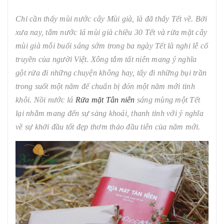
Chỉ cần thấy mùi nước cây Mùi già, là đã thấy Tết về. Bởi
xưa nay, tắm nước lá mùi già chiều 30 Tết và rửa mặt cây
mùi già mỗi buổi sáng sớm trong ba ngày Tết là nghi lễ cổ
truyền của người Việt. Xông tắm tất niên mang ý nghĩa
gột rửa đi những chuyện không hay, tẩy đi những bụi trần
trong suốt một năm để chuẩn bị đón một năm mới tinh
khôi. Nồi nước lá
Rửa mặt Tân niên
sáng mùng một Tết
lại nhằm mang đến sự sảng khoái, thanh tỉnh với ý nghĩa
về sự khởi đầu tốt đẹp thơm thảo đầu tiên của năm mới.