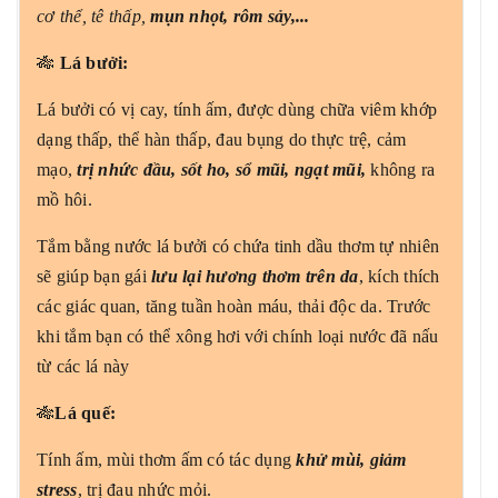
cơ thể, tê thấp,
mụn nhọt, rôm sảy,...
🎋
Lá bưởi:
Lá bưởi có vị cay, tính ấm, được dùng chữa viêm khớp
dạng thấp, thể hàn thấp, đau bụng do thực trệ, cảm
mạo,
trị nhức đầu, sốt ho, sổ mũi, ngạt mũi,
không ra
mồ hôi.
Tắm bằng nước lá bưởi có chứa tinh dầu thơm tự nhiên
sẽ giúp bạn gái
lưu lại hương thơm trên da
, kích thích
các giác quan, tăng tuần hoàn máu, thải độc da. Trước
khi tắm bạn có thể xông hơi với chính loại nước đã nấu
từ các lá này
🎋
Lá quế:
Tính ấm, mùi thơm ấm có tác dụng
khử mùi, giảm
stress
, trị đau nhức mỏi.