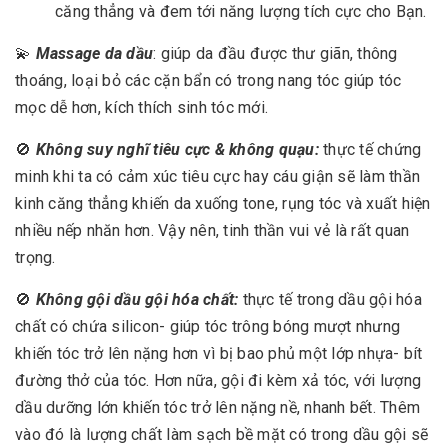
căng thẳng và đem tới năng lượng tích cực cho Bạn.
💫
Massage da dầu
: giúp da đầu được thư giãn, thông
thoáng, loại bỏ các cặn bẩn có trong nang tóc giúp tóc
mọc dễ hơn, kích thích sinh tóc mới.
🚫
Không suy nghĩ tiêu cực & không quạu:
thực tế chứng
minh khi ta có cảm xúc tiêu cực hay cáu giận sẽ làm thần
kinh căng thẳng khiến da xuống tone, rụng tóc và xuất hiện
nhiều nếp nhăn hơn. Vậy nên, tinh thần vui vẻ là rất quan
trọng.
🚫
Không gội dầu gội hóa chất:
thực tế trong dầu gội hóa
chất có chứa silicon- giúp tóc trông bóng mượt nhưng
khiến tóc trở lên nặng hơn vì bị bao phủ một lớp nhựa- bít
đường thở của tóc. Hơn nữa, gội đi kèm xả tóc, với lượng
dầu dưỡng lớn khiến tóc trở lên nặng nề, nhanh bết. Thêm
vào đó là lượng chất làm sạch bề mặt có trong dầu gội sẽ